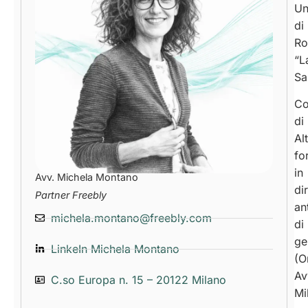
Un
di
R
“L
Sa
Co
di
Al
fo
in
Avv. Michela Montano
dir
Partner Freebly
an
michela.montano@freebly.com
di
ge
LinkeIn Michela Montano
(O
Av
C.so Europa n. 15 – 20122 Milano
Mi