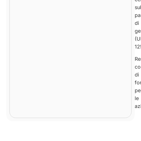
su
pa
di
ge
(U
12
Re
co
di
fo
pe
le
az