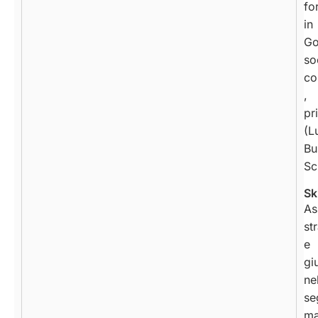
fo
in
Go
so
co
,
pr
(L
Bu
Sc
Ski
As
st
e
gi
ne
se
ma