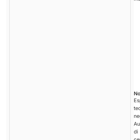
No
Es
te
ne
Au
di
ce