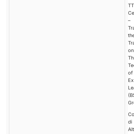
TT
Ce
–
Tr
th
Tr
on
Th
Te
of
Ex
Le
(B
Gr
Co
di
Al