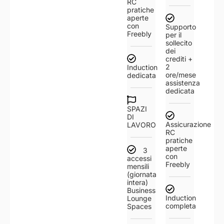
RC
pratiche
aperte
con
Supporto
Freebly
per il
sollecito
dei
crediti +
2
Induction
ore/mese
dedicata
assistenza
dedicata
SPAZI
DI
Assicurazione
LAVORO
RC
pratiche
aperte
3
con
accessi
Freebly
mensili
(giornata
intera)
Business
Induction
Lounge
completa
Spaces