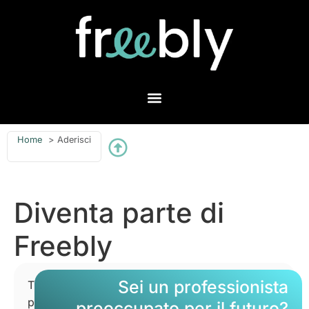
Home
Aderisci
Diventa parte di
Freebly
Sei un professionista
Tre
percorsi:
preoccupato per il futuro?