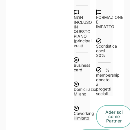
FORMAZIONE
NON
E
INCLUSO
IMPATTO
IN
QUESTO
PIANO
(principali
voci)
Scontistica
corsi
20%
Business
card
%
membership
donato
a
progetti
Domiciliazione
sociali
Milano
Aderisci
Coworking
come
illimitato
Partner