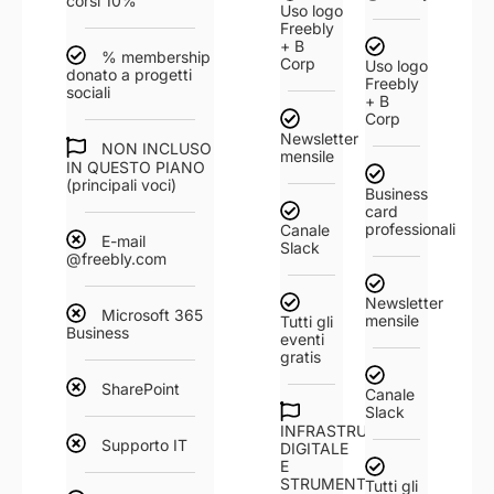
corsi 10%
Uso logo
Freebly
+ B
% membership
Corp
Uso logo
donato a progetti
Freebly
sociali
+ B
Corp
Newsletter
NON INCLUSO
mensile
IN QUESTO PIANO
(principali voci)
Business
card
professionali
Canale
E-mail
Slack
@freebly.com
Newsletter
Microsoft 365
mensile
Tutti gli
Business
eventi
gratis
SharePoint
Canale
Slack
INFRASTRUTTURA
Supporto IT
DIGITALE
E
STRUMENTI
Tutti gli