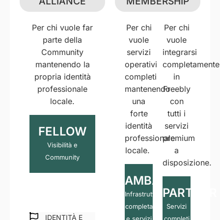
ALLIANCE
MEMBERSHIP
Per chi vuole far
Per chi
Per chi
parte della
vuole
vuole
Community
servizi
integrarsi
mantenendo la
operativi
completamente
propria identità
completi
in
professionale
mantenendo
Freebly
locale.
una
con
forte
tutti i
identità
servizi
FELLOW
professionale
premium
Visibilità e
locale.
a
Community
disposizione.
AMBASSADOR
PARTNER
Infrastruttura
completa
Servizi
IDENTITÀ E
e servizi
completi