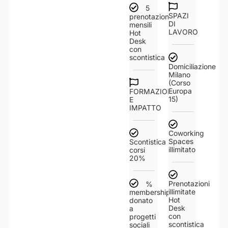
5
SPAZI
prenotazioni
DI
mensili
LAVORO
Hot
Desk
con
scontistica
Domiciliazione
Milano
(Corso
Europa
FORMAZIONE
15)
E
IMPATTO
Coworking
Spaces
Scontistica
illimitato
corsi
20%
Prenotazioni
%
illimitate
membership
Hot
donato
Desk
a
con
progetti
scontistica
sociali