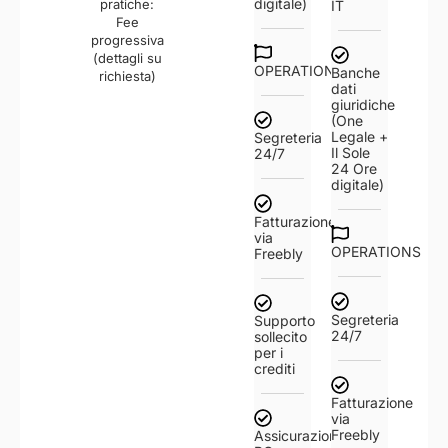
digitale)
pratiche:
IT
Fee
progressiva
(dettagli su
OPERATIONS
Banche
richiesta)
dati
giuridiche
(One
Legale +
Segreteria
Il Sole
24/7
24 Ore
digitale)
Fatturazione
via
OPERATIONS
Freebly
Segreteria
Supporto
24/7
sollecito
per i
crediti
Fatturazione
via
Freebly
Assicurazione