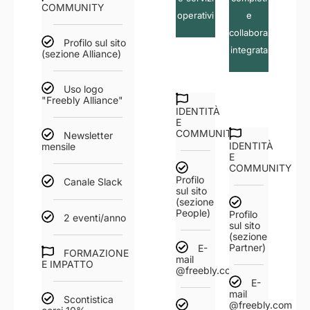
COMMUNITY
operativi
e
collaborazione
Profilo sul sito
integrata
(sezione Alliance)
Uso logo
"Freebly Alliance"
IDENTITÀ
E
COMMUNITY
Newsletter
IDENTITÀ
mensile
E
COMMUNITY
Profilo
Canale Slack
sul sito
(sezione
People)
Profilo
2 eventi/anno
sul sito
(sezione
Partner)
E-
FORMAZIONE
mail
E IMPATTO
@freebly.com
E-
mail
Scontistica
@freebly.com