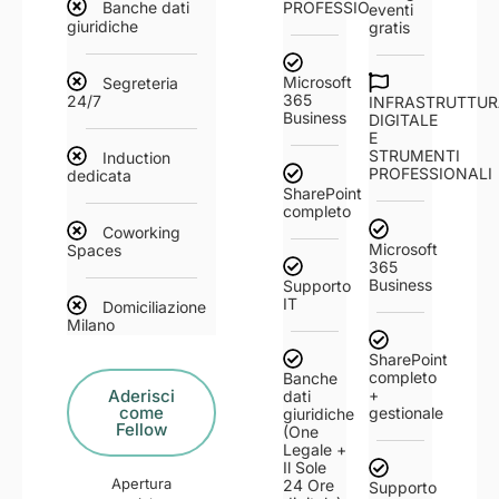
PROFESSIONALI
Banche dati
eventi
giuridiche
gratis
Microsoft
Segreteria
365
24/7
INFRASTRUTTUR
Business
DIGITALE
E
STRUMENTI
Induction
PROFESSIONALI
dedicata
SharePoint
completo
Coworking
Microsoft
Spaces
365
Business
Supporto
IT
Domiciliazione
Milano
SharePoint
completo
Banche
+
Aderisci
dati
come
gestionale
giuridiche
Fellow
(One
Legale +
Il Sole
Apertura
24 Ore
Supporto