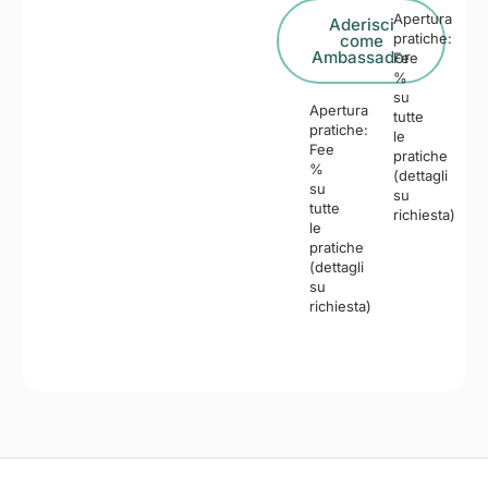
Apertura
Aderisci
pratiche:
come
Ambassador
Fee
%
su
Apertura
tutte
pratiche:
le
Fee
pratiche
%
(dettagli
su
su
tutte
richiesta)
le
pratiche
(dettagli
su
richiesta)