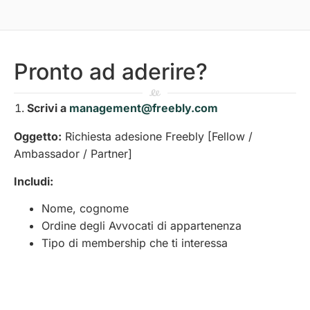
Pronto ad aderire?
Scrivi a
management@freebly.com
Oggetto:
Richiesta adesione Freebly [Fellow /
Ambassador / Partner]
Includi:
Nome, cognome
Ordine degli Avvocati di appartenenza
Tipo di membership che ti interessa
Breve descrizione della tua attività (2-3 righe)
Disponibilità per call conoscitiva
Call conoscitiva (entro 7 giorni)