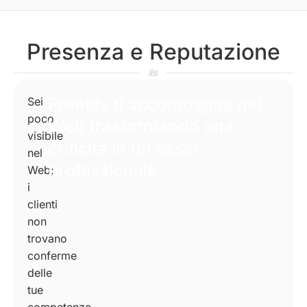
Presenza e Reputazione
Freebly ti accompagna nel
Sei
poco
Web trasformando una
visibile
criticità in un asset
nel
professionale.
Web;
i
clienti
non
trovano
conferme
delle
tue