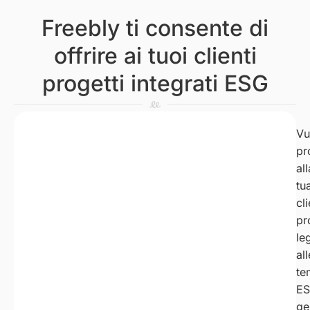
Freebly ti consente di
offrire ai tuoi clienti
progetti integrati ESG
Freebly abilita gli avvocati ad
Vu
pr
offrire e gestire progetti ESG
all
per i tuoi clienti.
tu
cl
pr
le
all
te
ES
ge